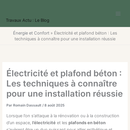
Aller
au
contenu
Travaux Actu : Le Blog
Énergie et Confort
»
Électricité et plafond béton : Les
techniques à connaître pour une installation réussie
Électricité et plafond béton :
Les techniques à connaître
pour une installation réussie
Par
Romain Dassault
/
8 août 2025
Lorsque l’on s’attaque à la rénovation ou à la construction
d’un espace,
l’électricité
et les
plafonds en béton
s’avèrent être un duo puissant pour allier esthétique et